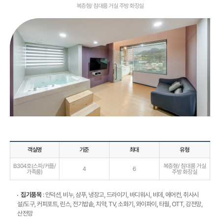
복층형/ 침대룸 거실 주방 화장실
객실명
기준
최대
유형
B304호(스파/커플/
복층형/ 침대룸 거실
4
6
가족룸)
주방 화장실
집기품목
: 인덕션, 비누, 샴푸, 냉장고, 드라이기, 바디워시, 비데, 에어컨, 취사시
설/도구, 커피포트, 린스, 전기밥솥, 치약, TV, 소화기, 와이파이, 타월, OTT, 강전망,
산전망