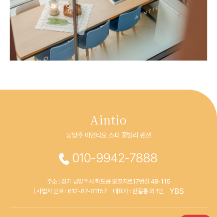
Aintio
남양주 아인티오 스파 풀빌라 펜션
010-9942-7888
주소 : 경기 남양주시 화도읍 모꼬지로17번길 48-115
YBS
| 사업자 번호 : 612-87-01157
대표자 : 한길홍 외 1인